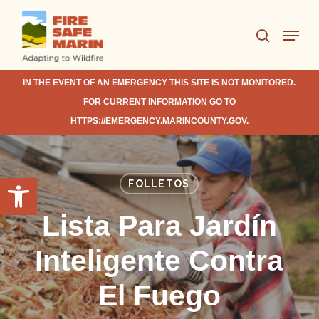
Skip
Menu
to
search
Close
main
Menu
content
IN THE EVENT OF AN EMERGENCY THIS SITE IS NOT MONITORED.
FOR CURRENT INFORMATION GO TO
HTTPS://EMERGENCY.MARINCOUNTY.GOV
.
Open toolbar
FOLLETOS
Lista Para Jardín
Inteligente Contra
El Fuego